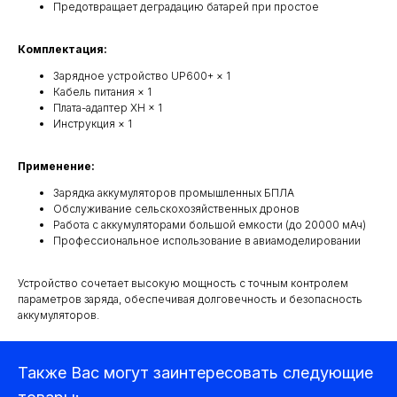
Предотвращает деградацию батарей при простое
Комплектация:
Зарядное устройство UP600+ × 1
Кабель питания × 1
Плата-адаптер XH × 1
Инструкция × 1
Применение:
Зарядка аккумуляторов промышленных БПЛА
Обслуживание сельскохозяйственных дронов
Работа с аккумуляторами большой емкости (до 20000 мАч)
Квадрокоптеры
Профессиональное использование в авиамоделировании
Устройство сочетает высокую мощность с точным контролем
Аксессуары для квадрокоптеров
параметров заряда, обеспечивая долговечность и безопасность
Детекторы и подавители БПЛА
аккумуляторов.
Прицелы
Также Вас могут заинтересовать следующие
Компьютеры и ноутбуки