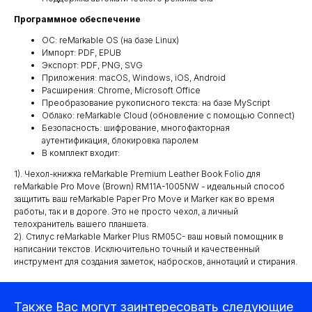
Программное обеспечение
ОС: reMarkable OS (на базе Linux)
Импорт: PDF, EPUB
Экспорт: PDF, PNG, SVG
Приложения: macOS, Windows, iOS, Android
Расширения: Chrome, Microsoft Office
Преобразование рукописного текста: на базе MyScript
Облако: reMarkable Cloud (обновление с помощью Connect)
Безопасность: шифрование, многофакторная
аутентификация, блокировка паролем
В комплект входит:
1). Чехол-книжка reMarkable Premium Leather Book Folio для
reMarkable Pro Move (Brown) RM11A-1005NW - идеальный способ
Квадрокоптеры
защитить ваш reMarkable Paper Pro Move и Marker как во время
работы, так и в дороге. Это не просто чехол, а личный
телохранитель вашего планшета.
2). Стилус reMarkable Marker Plus RM05C- ваш новый помощник в
Аксессуары для квадрокоптеров
написании текстов. Исключительно точный и качественный
Детекторы и подавители БПЛА
инструмент для создания заметок, набросков, аннотаций и стирания.
Прицелы
Также Вас могут заинтересовать следующие
Компьютеры и ноутбуки