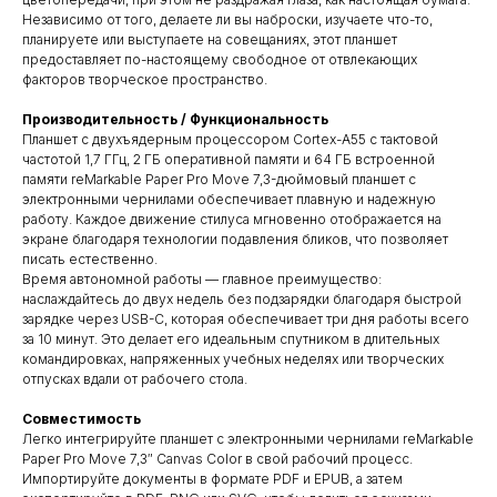
Независимо от того, делаете ли вы наброски, изучаете что-то,
планируете или выступаете на совещаниях, этот планшет
предоставляет по-настоящему свободное от отвлекающих
факторов творческое пространство.
Производительность / Функциональность
Планшет с двухъядерным процессором Cortex-A55 с тактовой
частотой 1,7 ГГц, 2 ГБ оперативной памяти и 64 ГБ встроенной
памяти reMarkable Paper Pro Move 7,3-дюймовый планшет с
электронными чернилами обеспечивает плавную и надежную
работу. Каждое движение стилуса мгновенно отображается на
экране благодаря технологии подавления бликов, что позволяет
писать естественно.
Время автономной работы — главное преимущество:
наслаждайтесь до двух недель без подзарядки благодаря быстрой
зарядке через USB-C, которая обеспечивает три дня работы всего
за 10 минут. Это делает его идеальным спутником в длительных
командировках, напряженных учебных неделях или творческих
отпусках вдали от рабочего стола.
Совместимость
Легко интегрируйте планшет с электронными чернилами reMarkable
Paper Pro Move 7,3″ Canvas Color в свой рабочий процесс.
Импортируйте документы в формате PDF и EPUB, а затем