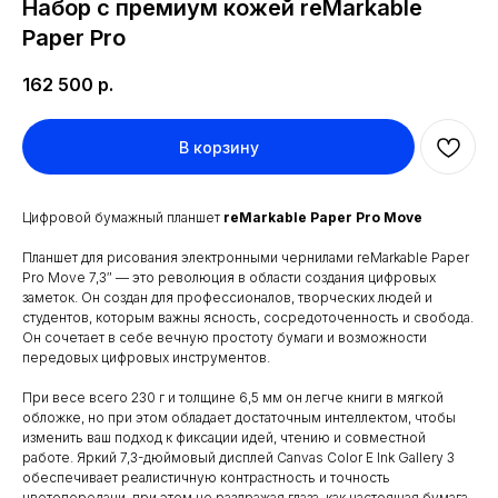
Набор с премиум кожей reMarkable
Paper Pro
162 500
р.
В корзину
Цифровой бумажный планшет
reMarkable Paper Pro Move
Планшет для рисования электронными чернилами reMarkable Paper
Pro Move 7,3″ — это революция в области создания цифровых
заметок. Он создан для профессионалов, творческих людей и
студентов, которым важны ясность, сосредоточенность и свобода.
Он сочетает в себе вечную простоту бумаги и возможности
передовых цифровых инструментов.
При весе всего 230 г и толщине 6,5 мм он легче книги в мягкой
обложке, но при этом обладает достаточным интеллектом, чтобы
изменить ваш подход к фиксации идей, чтению и совместной
работе. Яркий 7,3-дюймовый дисплей Canvas Color E Ink Gallery 3
обеспечивает реалистичную контрастность и точность
цветопередачи, при этом не раздражая глаза, как настоящая бумага.