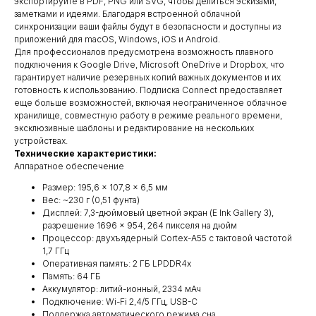
экспортируйте в PDF, PNG или SVG, чтобы делиться эскизами,
заметками и идеями. Благодаря встроенной облачной
синхронизации ваши файлы будут в безопасности и доступны из
приложений для macOS, Windows, iOS и Android.
Для профессионалов предусмотрена возможность плавного
подключения к Google Drive, Microsoft OneDrive и Dropbox, что
гарантирует наличие резервных копий важных документов и их
готовность к использованию. Подписка Connect предоставляет
еще больше возможностей, включая неограниченное облачное
хранилище, совместную работу в режиме реального времени,
эксклюзивные шаблоны и редактирование на нескольких
устройствах.
Технические характеристики:
Аппаратное обеспечение
Размер: 195,6 × 107,8 × 6,5 мм
Вес: ~230 г (0,51 фунта)
Дисплей: 7,3-дюймовый цветной экран (E Ink Gallery 3),
разрешение 1696 × 954, 264 пикселя на дюйм
Процессор: двухъядерный Cortex-A55 с тактовой частотой
1,7 ГГц
Оперативная память: 2 ГБ LPDDR4x
Память: 64 ГБ
Аккумулятор: литий-ионный, 2334 мАч
Подключение: Wi-Fi 2,4/5 ГГц, USB-C
Поддержка автоматического режима сна