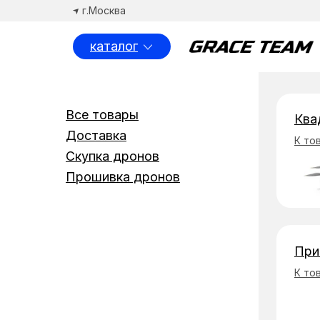
г.Москва
каталог
Спосо
Все товары
Ква
Доставка
К то
Скупка дронов
Прошивка дронов
При
К то