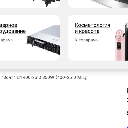
верное
Косметология
рудование
и красота
варам
К товарам
 "Зонт" L11 400-2510 350W (400–2510 МГц)