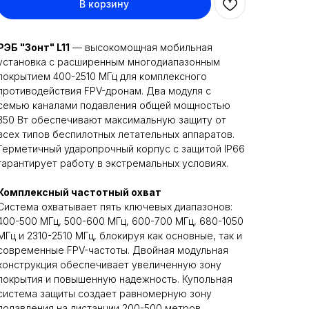
В корзину
РЭБ "Зонт" L11
— высокомощная мобильная
установка с расширенным многодиапазонным
покрытием 400-2510 МГц для комплексного
противодействия FPV-дронам. Два модуля с
семью каналами подавления общей мощностью
350 Вт обеспечивают максимальную защиту от
всех типов беспилотных летательных аппаратов.
Герметичный ударопрочный корпус с защитой IP66
гарантирует работу в экстремальных условиях.
Комплексный частотный охват
Система охватывает пять ключевых диапазонов:
400-500 МГц, 500-600 МГц, 600-700 МГц, 680-1050
МГц и 2310-2510 МГц, блокируя как основные, так и
современные FPV-частоты. Двойная модульная
конструкция обеспечивает увеличенную зону
покрытия и повышенную надежность. Купольная
система защиты создает равномерную зону
подавления на дистанции 200-500 метров.