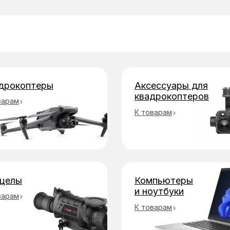
бы оплаты
дрокоптеры
Аксессуары для
квадрокоптеров
варам
К товарам
целы
Компьютеры
и ноутбуки
варам
К товарам