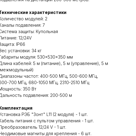
Технические характеристики
Количество модулей: 2
Каналы подавления: 7
Система защиты: Купольная
Питание: 12/24V
Защита: IP66
Вес установки: 34 кг
Габариты модуля: 530×530×350 мм
Длина кабелей: 5 м (питание), 5 м (управление), 5 м
(межмодульный)
Диапазоны частот: 400-500 МГц, 500-600 МГц,
600-700 МГц, 680-1050 МГц, 2310-2510 МГц
Мощность: 350 Вт
Дальность подавления: 200-500 м
Комплектация
Установка РЭБ "Зонт" L11 (2 модуля) - 1 шт.
Кабель питания с пультом управления - 1 шт.
Преобразователь 12/24 V - 1 шт.
Неодимовые магниты для крепления - 6 шт.