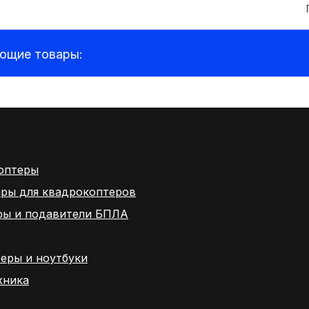
ующие товары:
оптеры
ары для квадрокоптеров
ры и подавители БПЛА
еры и ноутбуки
хника