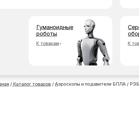
Гуманоидные
Сер
роботы
обо
К товарам
К то
вная
/
Каталог товаров
/
А
эроскопы и подавители БПЛА
/ РЭБ