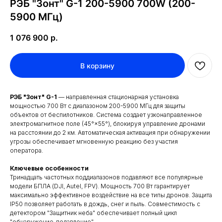
РЭБ "Зонт" G-1 200-5900 700W (200-
5900 МГц)
1 076 900
р.
В корзину
РЭБ "Зонт" G-1
— направленная стационарная установка
мощностью 700 Вт с диапазоном 200-5900 МГц для защиты
объектов от беспилотников. Система создает узконаправленное
электромагнитное поле (45°×55°), блокируя управление дронами
на расстоянии до 2 км. Автоматическая активация при обнаружении
угрозы обеспечивает мгновенную реакцию без участия
оператора.
Ключевые особенности
Тринадцать частотных поддиапазонов подавляют все популярные
модели БПЛА (DJI, Autel, FPV). Мощность 700 Вт гарантирует
максимально эффективное воздействие на все типы дронов. Защита
IP50 позволяет работать в дождь, снег и пыль. Совместимость с
детектором "Защитник неба" обеспечивает полный цикл
"обнаружение-подавление".