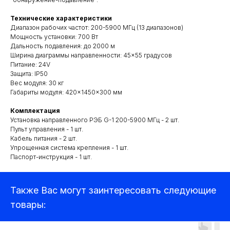
Технические характеристики
Диапазон рабочих частот: 200-5900 МГц (13 диапазонов)
Мощность установки: 700 Вт
Дальность подавления: до 2000 м
Ширина диаграммы направленности: 45×55 градусов
Питание: 24V
Защита: IP50
Вес модуля: 30 кг
Габариты модуля: 420×1450×300 мм
Квадрокоптеры
Комплектация
Установка направленного РЭБ G-1 200-5900 МГц - 2 шт.
Пульт управления - 1 шт.
Кабель питания - 2 шт.
Аксессуары для квадрокоптеров
Упрощенная система крепления - 1 шт.
Детекторы и подавители БПЛА
Паспорт-инструкция - 1 шт.
Прицелы
Также Вас могут заинтересовать следующие
Компьютеры и ноутбуки
товары:
Аудиотехника