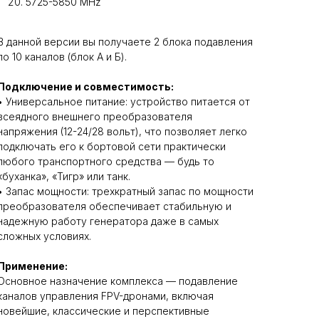
5725-5850 MHz
В данной версии вы получаете 2 блока подавления
по 10 каналов (блок А и Б).
Подключение и совместимость:
• Универсальное питание: устройство питается от
всеядного внешнего преобразователя
напряжения (12-24/28 вольт), что позволяет легко
подключать его к бортовой сети практически
любого транспортного средства — будь то
«буханка», «Тигр» или танк.
• Запас мощности: трехкратный запас по мощности
преобразователя обеспечивает стабильную и
надежную работу генератора даже в самых
сложных условиях.
Применение:
Основное назначение комплекса — подавление
каналов управления FPV-дронами, включая
новейшие, классические и перспективные