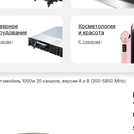
верное
Косметология
рудование
и красота
варам
К товарам
томобиль 1000w 20 каналов, версии A и B (200-5850 MHz)