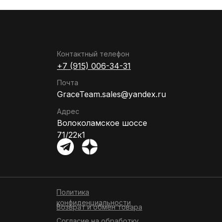
Контактный телефон
+7 (915) 006-34-31
Почта
GraceTeam.sales@yandex.ru
Адрес
Волоколамское шоссе
71/22к1
Политика
конфиденциальности
Возврат и обмен товара
Согласие на обработку