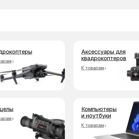
бы оплаты
дрокоптеры
Аксессуары для
квадрокоптеров
варам
К товарам
целы
Компьютеры
и ноутбуки
варам
К товарам