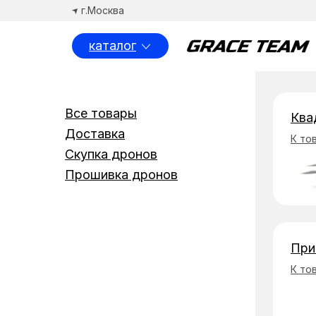
г.Москва
каталог
Спосо
Все товары
Ква
Доставка
К то
Скупка дронов
Прошивка дронов
При
К то