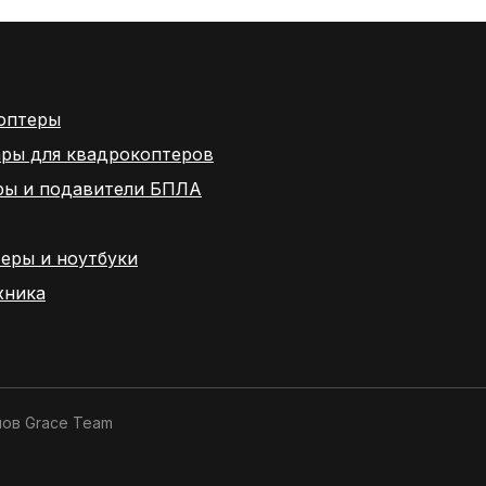
оптеры
ары для квадрокоптеров
ры и подавители БПЛА
еры и ноутбуки
хника
нов
Grace Team