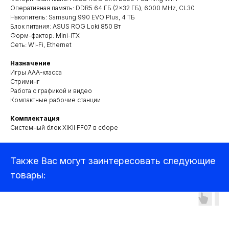
Оперативная память: DDR5 64 ГБ (2×32 ГБ), 6000 MHz, CL30
Накопитель: Samsung 990 EVO Plus, 4 ТБ
Блок питания: ASUS ROG Loki 850 Вт
Форм-фактор: Mini-ITX
Сеть: Wi-Fi, Ethernet
Назначение
Игры AAA-класса
Квадрокоптеры
Стриминг
Работа с графикой и видео
Компактные рабочие станции
Аксессуары для квадрокоптеров
Комплектация
Детекторы и подавители БПЛА
Системный блок XIKII FF07 в сборе
Прицелы
Также Вас могут заинтересовать следующие
Компьютеры и ноутбуки
товары:
Аудиотехника