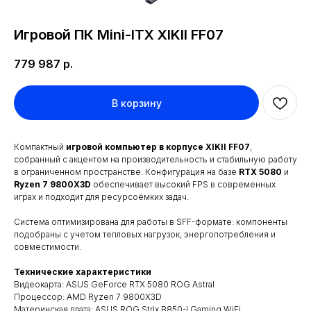
Игровой ПК Mini-ITX XIKII FF07
779 987
р.
В корзину
Компактный
игровой компьютер в корпусе XIKII FF07
,
собранный с акцентом на производительность и стабильную работу
в ограниченном пространстве. Конфигурация на базе
RTX 5080
и
Ryzen 7 9800X3D
обеспечивает высокий FPS в современных
играх и подходит для ресурсоёмких задач.
Система оптимизирована для работы в SFF-формате: компоненты
подобраны с учетом тепловых нагрузок, энергопотребления и
совместимости.
Технические характеристики
Видеокарта: ASUS GeForce RTX 5080 ROG Astral
Процессор: AMD Ryzen 7 9800X3D
Материнская плата: ASUS ROG Strix B850-I Gaming WiFi