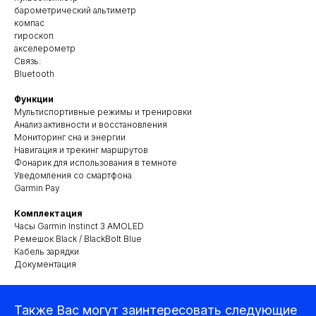
барометрический альтиметр
компас
гироскоп
акселерометр
Связь:
Bluetooth
Функции
Мультиспортивные режимы и тренировки
Анализ активности и восстановления
Мониторинг сна и энергии
Навигация и трекинг маршрутов
Фонарик для использования в темноте
Уведомления со смартфона
Garmin Pay
Квадрокоптеры
Комплектация
Часы Garmin Instinct 3 AMOLED
Ремешок Black / BlackBolt Blue
Аксессуары для квадрокоптеров
Кабель зарядки
Детекторы и подавители БПЛА
Документация
Прицелы
Также Вас могут заинтересовать следующие
Компьютеры и ноутбуки