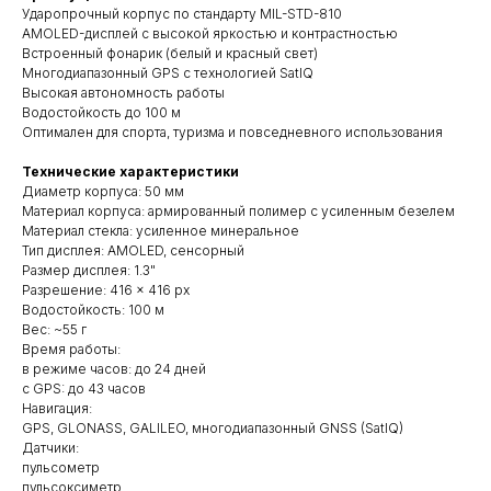
Ударопрочный корпус по стандарту MIL-STD-810
AMOLED-дисплей с высокой яркостью и контрастностью
Встроенный фонарик (белый и красный свет)
Многодиапазонный GPS с технологией SatIQ
Высокая автономность работы
Водостойкость до 100 м
Оптимален для спорта, туризма и повседневного использования
Технические характеристики
Диаметр корпуса: 50 мм
Материал корпуса: армированный полимер с усиленным безелем
Материал стекла: усиленное минеральное
Тип дисплея: AMOLED, сенсорный
Размер дисплея: 1.3"
Разрешение: 416 × 416 px
Водостойкость: 100 м
Вес: ~55 г
Время работы:
в режиме часов: до 24 дней
с GPS: до 43 часов
Навигация:
GPS, GLONASS, GALILEO, многодиапазонный GNSS (SatIQ)
Датчики:
пульсометр
пульсоксиметр