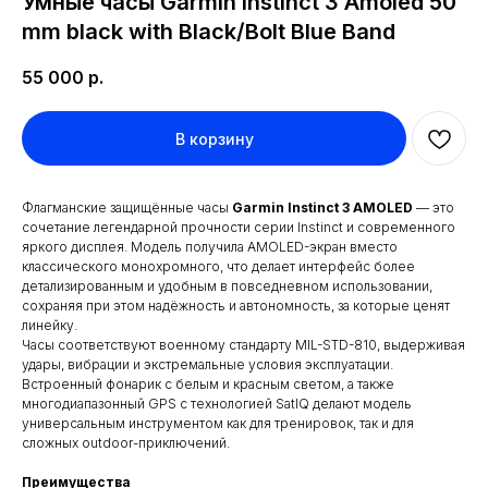
Умные часы Garmin Instinct 3 Amoled 50
mm black with Black/Bolt Blue Band
55 000
р.
В корзину
Флагманские защищённые часы
Garmin Instinct 3 AMOLED
— это
сочетание легендарной прочности серии Instinct и современного
яркого дисплея. Модель получила AMOLED-экран вместо
классического монохромного, что делает интерфейс более
детализированным и удобным в повседневном использовании,
сохраняя при этом надёжность и автономность, за которые ценят
линейку.
Часы соответствуют военному стандарту MIL-STD-810, выдерживая
удары, вибрации и экстремальные условия эксплуатации.
Встроенный фонарик с белым и красным светом, а также
многодиапазонный GPS с технологией SatIQ делают модель
универсальным инструментом как для тренировок, так и для
сложных outdoor-приключений.
Преимущества