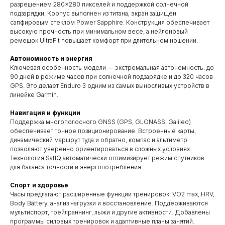
разрешением 280×280 пикселей и поддержкой солнечной
подзарядки. Корпус выполнен из титана, экран защищён
сапфировым стеклом Power Sapphire. Конструкция обеспечивает
высокую прочность при минимальном весе, а нейлоновый
ремешок UltraFit повышает комфорт при длительном ношении.
Автономность и энергия
Ключевая особенность модели — экстремальная автономность: до
90 дней в режиме часов при солнечной подзарядке и до 320 часов
GPS. Это делает Enduro 3 одним из самых выносливых устройств в
линейке Garmin.
Навигация и функции
Поддержка многополосного GNSS (GPS, GLONASS, Galileo)
обеспечивает точное позиционирование. Встроенные карты,
динамический маршрут туда и обратно, компас и альтиметр
позволяют уверенно ориентироваться в сложных условиях.
Технология SatIQ автоматически оптимизирует режим спутников
для баланса точности и энергопотребления.
Спорт и здоровье
Часы предлагают расширенные функции тренировок: VO2 max, HRV,
Body Battery, анализ нагрузки и восстановление. Поддерживаются
мультиспорт, трейлраннинг, лыжи и другие активности. Добавлены
программы силовых тренировок и адаптивные планы занятий.