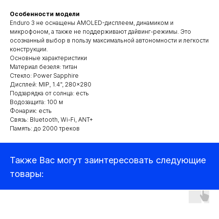
Особенности модели
Enduro 3 не оснащены AMOLED-дисплеем, динамиком и
микрофоном, а также не поддерживают дайвинг-режимы. Это
осознанный выбор в пользу максимальной автономности и легкости
конструкции.
Основные характеристики
Материал безеля: титан
Стекло: Power Sapphire
Квадрокоптеры
Дисплей: MIP, 1.4", 280×280
Подзарядка от солнца: есть
Водозащита: 100 м
Фонарик: есть
Аксессуары для квадрокоптеров
Связь: Bluetooth, Wi-Fi, ANT+
Детекторы и подавители БПЛА
Память: до 2000 треков
Прицелы
Также Вас могут заинтересовать следующие
Компьютеры и ноутбуки
товары:
Аудиотехника