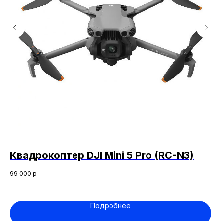
Квадрокоптер DJI Mini 5 Pro (RC-N3)
Р
3
к
99 000
р.
18 
Подробнее