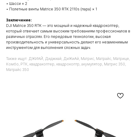
• Шасси × 2
• Полетные винты Matrice 350 RTK 2110s (пара) × 1
Заключение:
DJI Matrice 350 RTK — это мощный и надежный квадрокоптер,
который отвечает самым высоким требованиям профессионалов в
различных отраслях. Его передовые технологии, высокая
производительность и универсальность делают его незаменимым
инструментом для выполнения сложных задач.
Также ищут: ДЖИАЙ, Диджиай, ДиЖиАй, Матрис, Матрайс, Матрице,
Комбо, РТК, квадракоптер, квадрокоптр, акумулятор, Матрис 350,
Матрайс 350