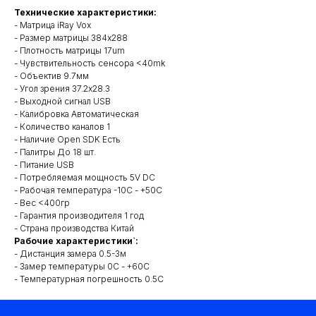
Технические характеристики:
- Матрица iRay Vox
- Размер матрицы 384x288
- Плотность матрицы 17um
- Чувствительность сенсора <40mk
- Объектив 9.7мм
- Угол зрения 37.2x28.3
- Выходной сигнал USB
- Калибровка Автоматическая
- Количество каналов 1
- Наличие Open SDK Есть
- Палитры До 18 шт.
- Питание USB
- Потребляемая мощность 5V DC
- Рабочая температура -10C - +50C
- Вес <400гр
Квадрокоптеры
- Гарантия производителя 1 год
- Страна производства Китай
Рабочие характеристики`:
- Дистанция замера 0.5-3м
Аксессуары для квадрокоптеров
- Замер температуры 0C - +60C
Детекторы и подавители БПЛА
- Температурная погрешность 0.5С
Прицелы