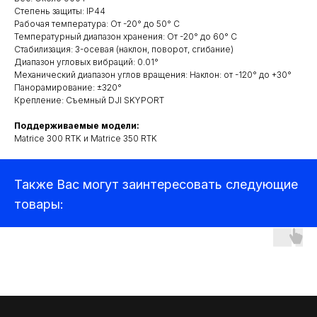
Степень защиты: IP44
Рабочая температура: От -20° до 50° C
Температурный диапазон хранения: От -20° до 60° C
Стабилизация: 3-осевая (наклон, поворот, сгибание)
Диапазон угловых вибраций: 0.01°
Квадрокоптеры
Механический диапазон углов вращения: Наклон: от -120° до +30°
Панорамирование: ±320°
Крепление: Съемный DJI SKYPORT
Аксессуары для квадрокоптеров
Поддерживаемые модели:
Детекторы и подавители БПЛА
Matrice 300 RTK и Matrice 350 RTK
Прицелы
Также Вас могут заинтересовать следующие
Компьютеры и ноутбуки
товары:
Аудиотехника