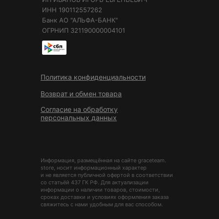
ИНН 190112557262
Банк АО "АЛЬФА-БАНК"
ОГРНИП 321190000004101
Политика конфиденциальности
Возврат и обмен товара
Согласие на обработку
персональных данных
Информация, размещённая на сайте graceteam.
store, носит информационный характер
и не является публичной офертой в соответствии
со статьёй 437 ГК РФ. Для актуализации
информации о наличии товаров, стоимости,
сроках доставки и условиях оформления заказа
свяжитесь с нами удобным для вас способом.