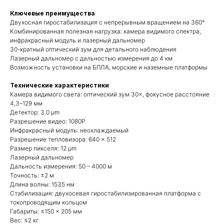
Ключевые преимущества
Двухосная гиростабилизация с непрерывным вращением на 360°
Комбинированная полезная нагрузка: камера видимого спектра,
инфракрасный модуль и лазерный дальномер
30-кратный оптический зум для детального наблюдения
Лазерный дальномер с дальностью измерения до 4 км
Возможность установки на БПЛА, морские и наземные платформы
Технические характеристики
Камера видимого света: оптический зум 30×, фокусное расстояние
4,3–129 мм
Детектор: 3.0 μm
Разрешение видео: 1080P
Инфракрасный модуль: неохлаждаемый
Разрешение тепловизора: 640 × 512
Размер пикселя: 12 μm
Лазерный дальномер
Дальность измерения: 50 – 4000 м
Точность: ±2 м
Квадрокоптеры
Длина волны: 1535 нм
Стабилизация: двухосевая гиростабилизированная платформа с
токопроводящим кольцом
Габариты: ≤150 × 205 мм
Аксессуары для квадрокоптеров
Вес: ≤2 кг