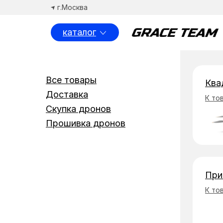
г.Москва
каталог
Спосо
Все товары
Ква
Доставка
К то
Скупка дронов
Прошивка дронов
При
К то