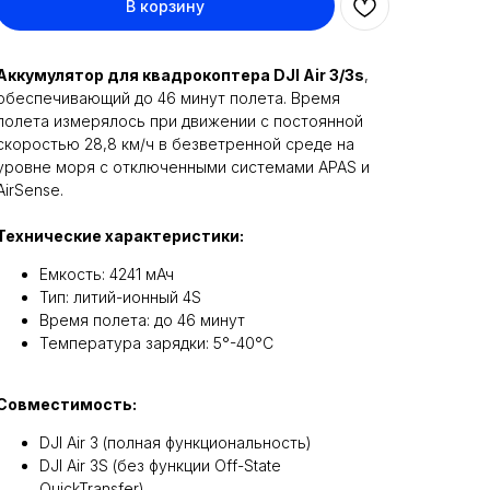
В корзину
Аккумулятор для квадрокоптера DJI Air 3/3s
,
обеспечивающий до 46 минут полета. Время
полета измерялось при движении с постоянной
скоростью 28,8 км/ч в безветренной среде на
уровне моря с отключенными системами APAS и
AirSense.
Технические характеристики:
Емкость: 4241 мАч
Тип: литий-ионный 4S
Время полета: до 46 минут
Температура зарядки: 5°-40°C
Совместимость:
DJI Air 3 (полная функциональность)
DJI Air 3S (без функции Off-State
QuickTransfer)