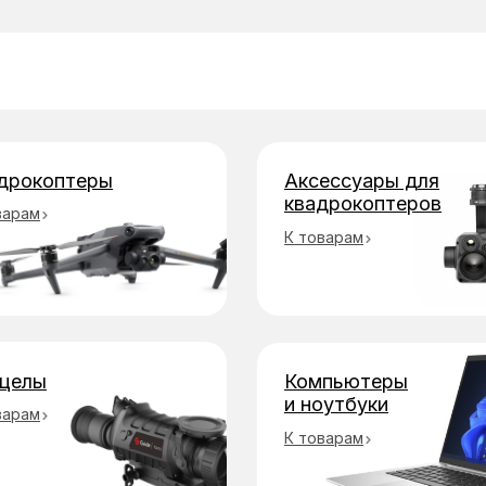
бы оплаты
дрокоптеры
Аксессуары для
квадрокоптеров
варам
К товарам
целы
Компьютеры
и ноутбуки
варам
К товарам