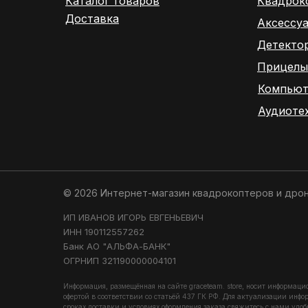
Каталог товаров
Квадрок
Доставка
Аксессу
Детекто
Прицелы
Компьют
Аудиоте
© 2026 Интернет-магазин квадрокоптеров и дро
ИП ИВАНОВ ИГОРЬ ЕВГЕНЬЕВИЧ
ИНН 190112557262
Банк АО "АЛЬФА-БАНК"
ОГРНИП 321190000004101
Информация, размещённая на сайте graceteam. store, носит информаци
офертой в соответствии со статьёй 437 ГК РФ. Для актуализации инфо
сроках доставки и условиях оформления заказа свяжитесь с нами удоб