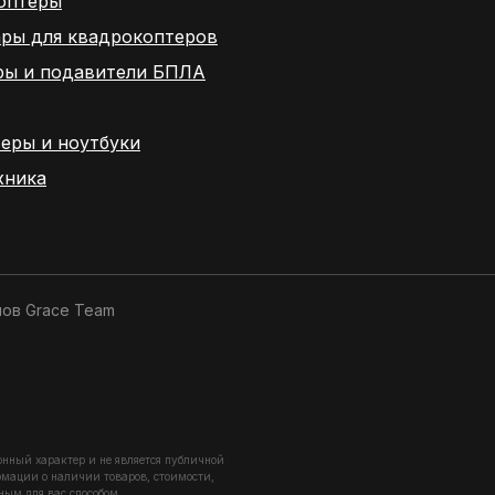
оптеры
ары для квадрокоптеров
ры и подавители БПЛА
еры и ноутбуки
хника
нов
Grace Team
онный характер и не является публичной
рмации о наличии товаров, стоимости,
ным для вас способом.