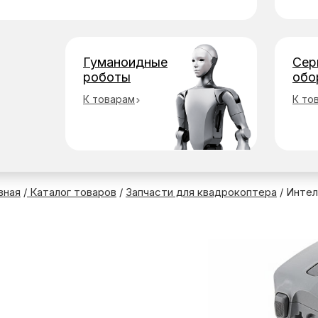
Гуманоидные
Сер
роботы
обо
К товарам
К то
вная
/
Каталог товаров
/
Запчасти для квадрокоптера
/ Интел