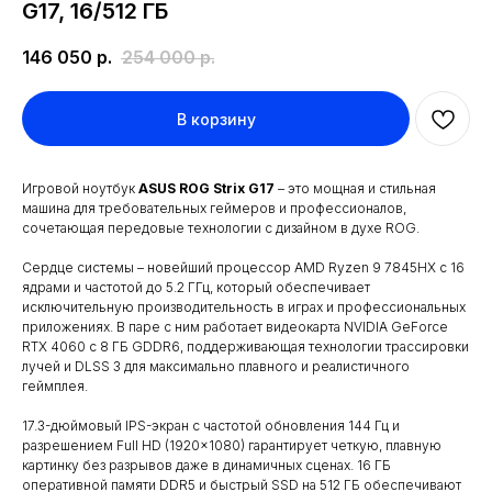
G17, 16/512 ГБ
146 050
р.
254 000
р.
В корзину
Игровой ноутбук
ASUS ROG Strix G17
– это мощная и стильная
машина для требовательных геймеров и профессионалов,
сочетающая передовые технологии с дизайном в духе ROG.
Сердце системы – новейший процессор AMD Ryzen 9 7845HX с 16
ядрами и частотой до 5.2 ГГц, который обеспечивает
исключительную производительность в играх и профессиональных
приложениях. В паре с ним работает видеокарта NVIDIA GeForce
RTX 4060 с 8 ГБ GDDR6, поддерживающая технологии трассировки
лучей и DLSS 3 для максимально плавного и реалистичного
геймплея.
17.3-дюймовый IPS-экран с частотой обновления 144 Гц и
разрешением Full HD (1920×1080) гарантирует четкую, плавную
картинку без разрывов даже в динамичных сценах. 16 ГБ
оперативной памяти DDR5 и быстрый SSD на 512 ГБ обеспечивают