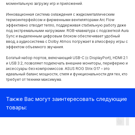
моментальную загрузку игр и приложений.
Инновационная система охлаждения с жидкометаллическим
термоинтерфейсом и фирменными вентиляторами Arc Flow
эффективно отводит тепло, поддерживая стабильную работу даже
под экстремальными нагрузками. RGB-клавиатура с подсветкой Aura
Sync и выделенным цифровым блоком обеспечивает удобный
ввод, а аудиосистема с Dolby Atmos погружает в атмосферу игры с
эффектом объемного звучания.
Квадрокоптеры
Богатый набор портов, включающий USB-C (с DisplayPort), HDMI 2.1
и USB 3.2, позволяет подключать внешние мониторы, периферию и
аксессуары без компромиссов. ASUS ROG Strix G17 – это
Аксессуары для квадрокоптеров
идеальный баланс мощности, стиля и функциональности для тех, кто
Детекторы и подавители БПЛА
требует от техники максимума.
Прицелы
Также Вас могут заинтересовать следующие
Компьютеры и ноутбуки
товары:
Аудиотехника