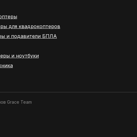
оптеры
ары для квадрокоптеров
ры и подавители БПЛА
еры и ноутбуки
хника
нов
Grace Team