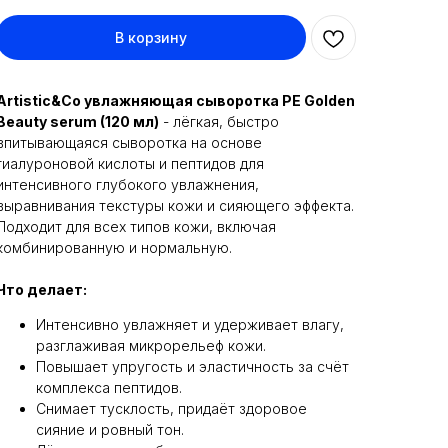
В корзину
Artistic&Co увлажняющая сыворотка PE Golden
Beauty serum (120 мл)
- лёгкая, быстро
впитывающаяся сыворотка на основе
гиалуроновой кислоты и пептидов для
интенсивного глубокого увлажнения,
выравнивания текстуры кожи и сияющего эффекта.
Подходит для всех типов кожи, включая
комбинированную и нормальную.
Что делает:
Интенсивно увлажняет и удерживает влагу,
разглаживая микрорельеф кожи.
Повышает упругость и эластичность за счёт
комплекса пептидов.
Снимает тусклость, придаёт здоровое
сияние и ровный тон.