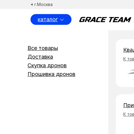
г.Москва
каталог
Спосо
Все товары
Ква
Доставка
К то
Скупка дронов
Прошивка дронов
При
К то