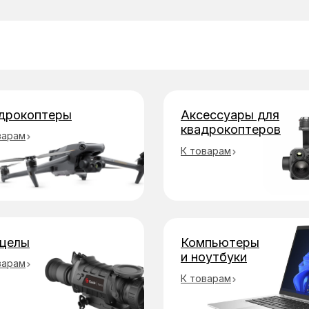
бы оплаты
дрокоптеры
Аксессуары для
квадрокоптеров
варам
К товарам
целы
Компьютеры
и ноутбуки
варам
К товарам