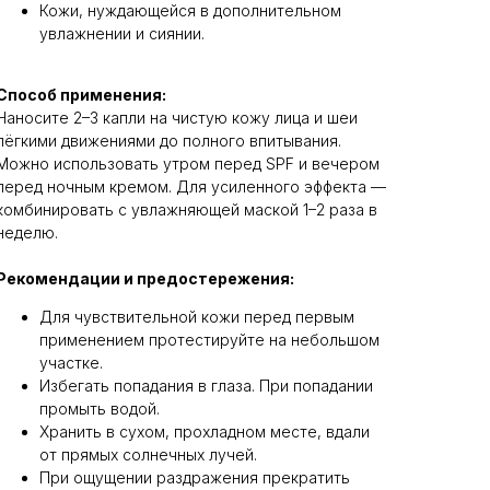
Кожи, нуждающейся в дополнительном
увлажнении и сиянии.
Способ применения:
Наносите 2–3 капли на чистую кожу лица и шеи
лёгкими движениями до полного впитывания.
Можно использовать утром перед SPF и вечером
перед ночным кремом. Для усиленного эффекта —
комбинировать с увлажняющей маской 1–2 раза в
неделю.
Рекомендации и предостережения:
Для чувствительной кожи перед первым
применением протестируйте на небольшом
участке.
Избегать попадания в глаза. При попадании
промыть водой.
Хранить в сухом, прохладном месте, вдали
от прямых солнечных лучей.
При ощущении раздражения прекратить