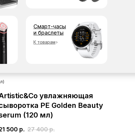
Смарт-часы
и браслеты
К товарам
л)
Artistic&Co увлажняющая
сыворотка PE Golden Beauty
serum (120 мл)
21 500
р.
27 400
р.