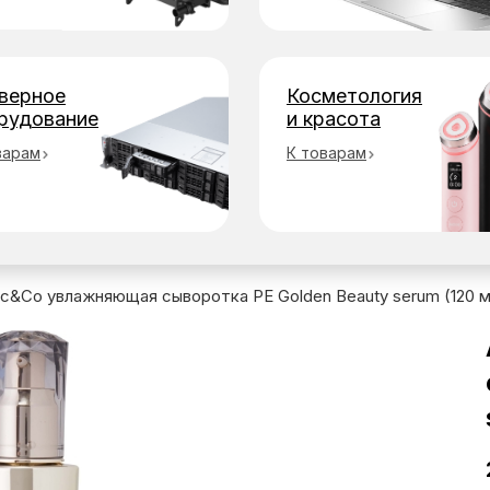
верное
Косметология
рудование
и красота
варам
К товарам
stic&Co увлажняющая сыворотка PE Golden Beauty serum (120 м