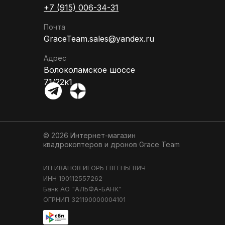
+7 (915) 006-34-31
Почта
GraceTeam.sales@yandex.ru
Адрес
Волоколамское шоссе
71/22к1
© 2026 Интернет-магазин
квадрокоптеров и дронов
Grace Team
ИП ИВАНОВ ИГОРЬ ЕВГЕНЬЕВИЧ
ИНН 190112557262
Банк АО "АЛЬФА-БАНК"
ОГРНИП 321190000004101