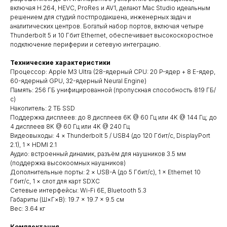
включая H.264, HEVC, ProRes и AV1, делают Mac Studio идеальным
решением для студий постпродакшена, инженерных задач и
аналитических центров. Богатый набор портов, включая четыре
Thunderbolt 5 и 10 Гбит Ethernet, обеспечивает высокоскоростное
подключение периферии и сетевую интеграцию.
Технические характеристики
Процессор: Apple M3 Ultra (28-ядерный CPU: 20 P-ядер + 8 E-ядер,
60-ядерный GPU, 32-ядерный Neural Engine)
Память: 256 ГБ унифицированной (пропускная способность 819 ГБ/
с)
Накопитель: 2 ТБ SSD
Поддержка дисплеев: до 8 дисплеев 6K @ 60 Гц или 4K @ 144 Гц; до
4 дисплеев 8K @ 60 Гц или 4K @ 240 Гц
Видеовыходы: 4 × Thunderbolt 5 / USB4 (до 120 Гбит/с, DisplayPort
2.1), 1 × HDMI 2.1
Аудио: встроенный динамик, разъём для наушников 3.5 мм
(поддержка высокоомных наушников)
Дополнительные порты: 2 × USB-A (до 5 Гбит/с), 1 × Ethernet 10
Гбит/с, 1 × слот для карт SDXC
Сетевые интерфейсы: Wi-Fi 6E, Bluetooth 5.3
Квадрокоптеры
Габариты (Ш×Г×В): 19.7 × 19.7 × 9.5 см
Вес: 3.64 кг
Комплектация