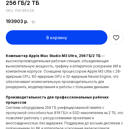
256 ГБ/2 ТБ
SKU: 700.954.29
193903
р.
р.
В корзину
Компьютер Apple Mac Studio M3 Ultra, 256 ГБ/2 ТБ
—
высокопроизводительная рабочая станция, объединяющая
вычислительную мощность, графику и аппаратное ускорение ИИ в
компактном корпусе. Оснащена процессором Apple M3 Ultra с 28-
ядерным CPU, 60-ядерным GPU и 32-ядерным Neural Engine, что
обеспечивает исключительную производительность для
рендеринга, моделирования и работы с большими данными.
Производительность для профессиональных рабочих
процессов
Система оборудована 256 ГБ унифицированной памяти с
пропускной способностью 819 ГБ/с и SSD-накопителем на 2 ТБ, что
позволяет работать с ресурсоёмкими проектами и
многозадачностью без задержек. Поддержка до восьми дисплеев с
разрешением до 8K и аппаратное ускорение видеокодеков,