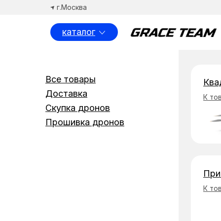
г.Москва
каталог
Спосо
Все товары
Ква
Доставка
К то
Скупка дронов
Прошивка дронов
При
К то