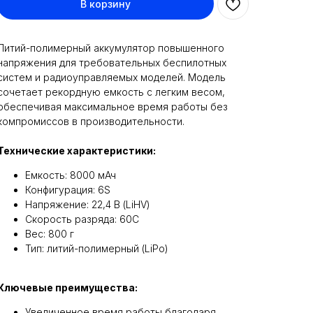
В корзину
Литий-полимерный аккумулятор повышенного
напряжения для требовательных беспилотных
систем и радиоуправляемых моделей. Модель
сочетает рекордную емкость с легким весом,
обеспечивая максимальное время работы без
компромиссов в производительности.
Технические характеристики:
Емкость: 8000 мАч
Конфигурация: 6S
Напряжение: 22,4 В (LiHV)
Скорость разряда: 60C
Вес: 800 г
Тип: литий-полимерный (LiPo)
Ключевые преимущества:
Увеличенное время работы благодаря