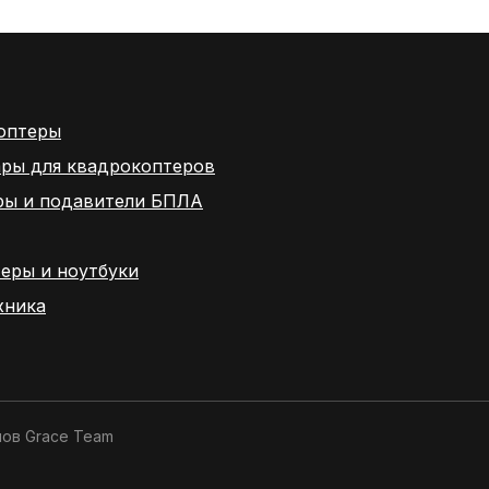
оптеры
ары для квадрокоптеров
ры и подавители БПЛА
еры и ноутбуки
хника
нов
Grace Team