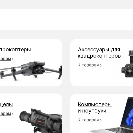
бы оплаты
дрокоптеры
Аксессуары для
квадрокоптеров
варам
К товарам
целы
Компьютеры
и ноутбуки
варам
К товарам