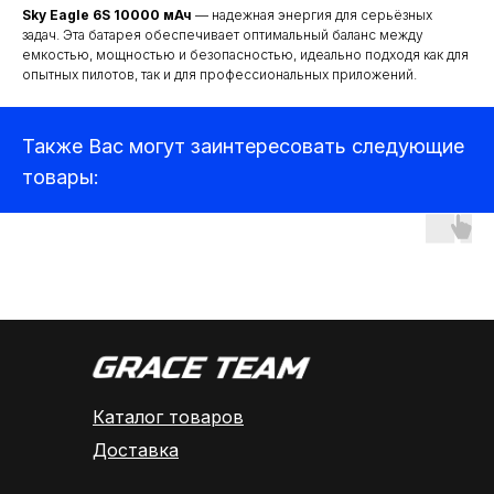
Sky Eagle 6S 10000 мАч
— надежная энергия для серьёзных
задач. Эта батарея обеспечивает оптимальный баланс между
Аксессуары для квадрокоптеров
емкостью, мощностью и безопасностью, идеально подходя как для
Детекторы и подавители БПЛА
опытных пилотов, так и для профессиональных приложений.
Прицелы
Также Вас могут заинтересовать следующие
Компьютеры и ноутбуки
товары:
Аудиотехника
Каталог товаров
Доставка