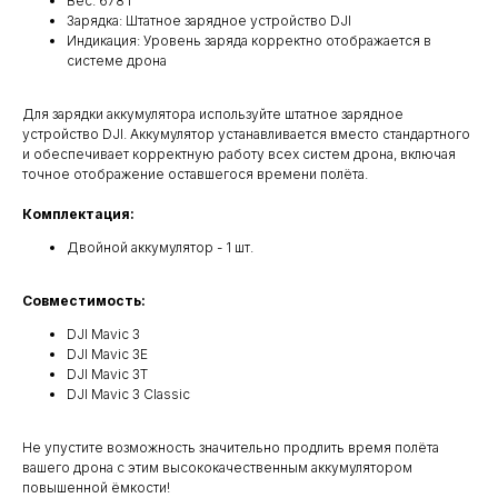
Вес: 678 г
Зарядка: Штатное зарядное устройство DJI
Индикация: Уровень заряда корректно отображается в
системе дрона
Для зарядки аккумулятора используйте штатное зарядное
устройство DJI. Аккумулятор устанавливается вместо стандартного
и обеспечивает корректную работу всех систем дрона, включая
точное отображение оставшегося времени полёта.
Комплектация:
Двойной аккумулятор - 1 шт.
Совместимость:
DJI Mavic 3
DJI Mavic 3E
DJI Mavic 3T
Квадрокоптеры
DJI Mavic 3 Classic
Не упустите возможность значительно продлить время полёта
Аксессуары для квадрокоптеров
вашего дрона с этим высококачественным аккумулятором
Детекторы и подавители БПЛА
повышенной ёмкости!